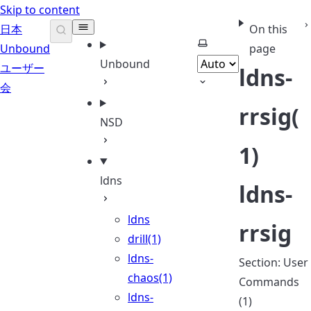
Skip to content
日本
On this
Select theme
Unbound
page
Unbound
ユーザー
ldns-
会
rrsig(
NSD
1)
ldns
ldns-
ldns
rrsig
drill(1)
ldns-
Section: User
chaos(1)
Commands
ldns-
(1)