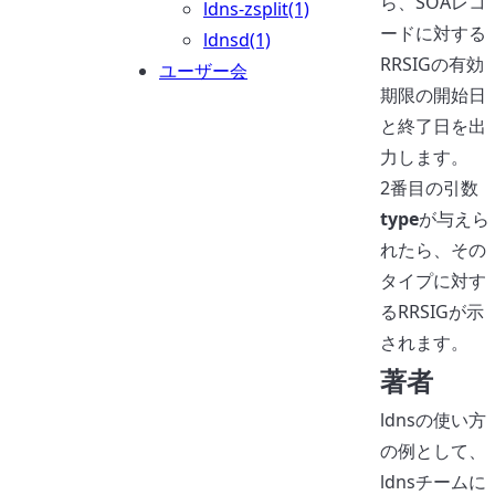
ら、SOAレコ
ldns-zsplit(1)
ードに対する
ldnsd(1)
RRSIGの有効
ユーザー会
期限の開始日
と終了日を出
力します。
2番目の引数
type
が与えら
れたら、その
タイプに対す
るRRSIGが示
されます。
著者
ldnsの使い方
の例として、
ldnsチームに