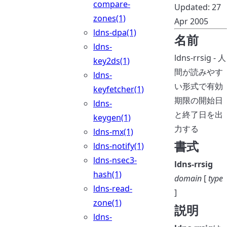
compare-
Updated: 27
zones(1)
Apr 2005
ldns-dpa(1)
名前
ldns-
ldns-rrsig - 人
key2ds(1)
間が読みやす
ldns-
い形式で有効
keyfetcher(1)
期限の開始日
ldns-
と終了日を出
keygen(1)
力する
ldns-mx(1)
書式
ldns-notify(1)
ldns-nsec3-
ldns-rrsig
hash(1)
domain
[
type
ldns-read-
]
zone(1)
説明
ldns-